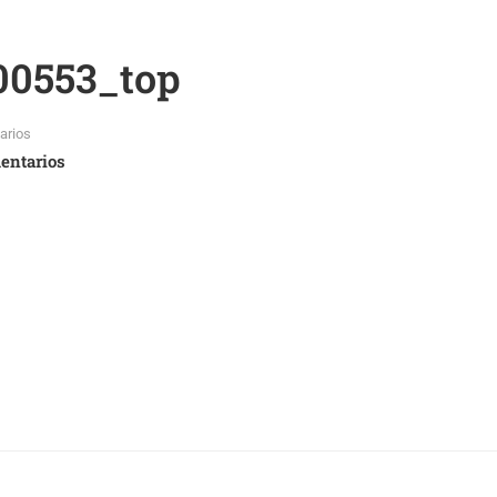
00553_top
arios
entarios