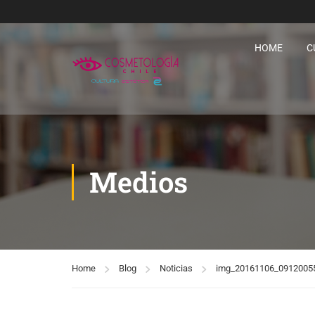
HOME
C
Medios
Home
Blog
Noticias
img_20161106_0912005