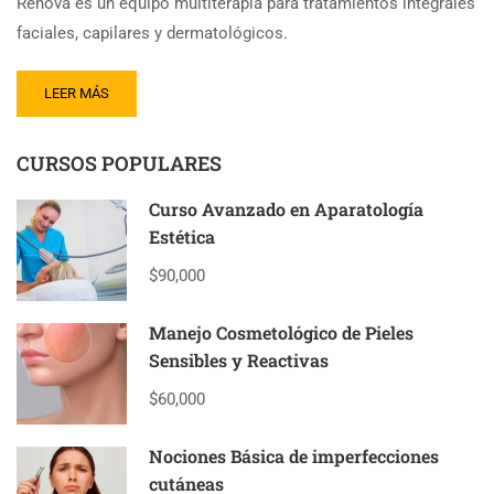
Renova es un equipo multiterapia para tratamientos integrales
faciales, capilares y dermatológicos.
READ
LEER MÁS
MORE
ABOUT
CURSOS POPULARES
RENOVA
–
MULTITERAPIA
Curso Avanzado en Aparatología
FACIAL
Estética
$90,000
Manejo Cosmetológico de Pieles
Sensibles y Reactivas
$60,000
Nociones Básica de imperfecciones
cutáneas