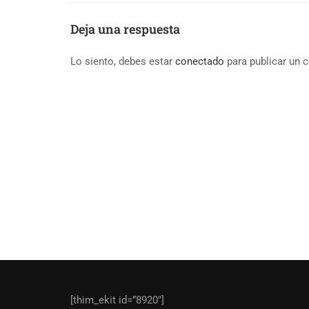
Deja una respuesta
Lo siento, debes estar
conectado
para publicar un 
[thim_ekit id=”8920″]