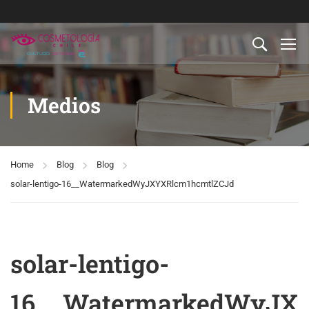
Medios
Home
Blog
Blog
solar-lentigo-16__WatermarkedWyJXYXRlcm1hcmtlZCJd
solar-lentigo-
16__WatermarkedWyJX